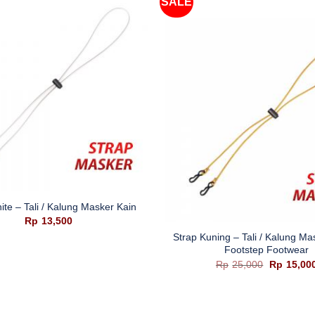
SALE
ite – Tali / Kalung Masker Kain
+
Rp
13,500
Strap Kuning – Tali / Kalung Ma
Footstep Footwear
Harga
Rp
25,000
Rp
15,00
aslinya
adalah:
Rp25,000.