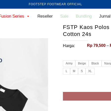
FOOTSTEP FOOTWEAR OFFICIAL
Fusion Series
Reseller
Sale
Bundling
Jurnal
FSTP Kaos Polos 
Cotton 24s
Rp
79,500
–
Harga:
Army
Beige
Black
Nav
L
M
S
XL