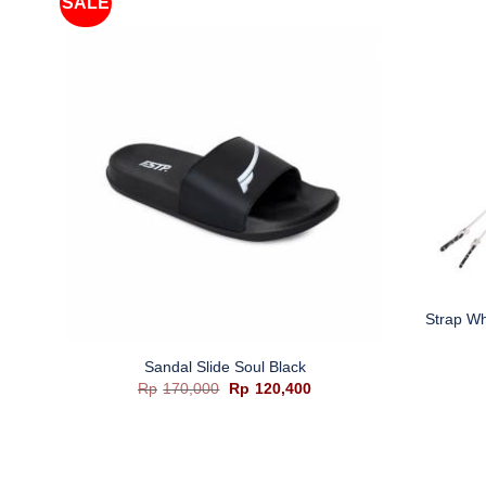
SALE
+
Strap Wh
+
Sandal Slide Soul Black
Harga
Harga
Rp
170,000
Rp
120,400
aslinya
saat
adalah:
ini
Rp170,000.
adalah:
Rp120,400.