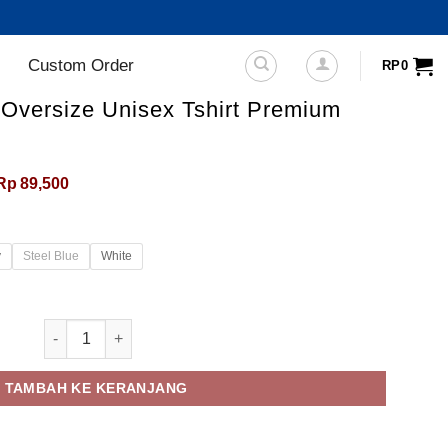
Custom Order
RP
0
Oversize Unisex Tshirt Premium
Rentang
Rp
89,500
harga:
Rp79,500
hingga
Rp89,500
y
Steel Blue
White
Kuantitas FSTP Kaos Polos Oversize Unisex Tshirt Prem
TAMBAH KE KERANJANG