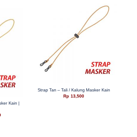
SALE
+
Strap Tan – Tali / Kalung Masker Kain
+
Rp
13,500
sker Kain |
Stra
Harga
0
saat
ini
adalah:
Rp15,000.