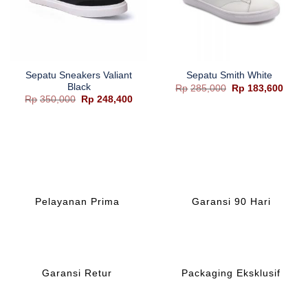
Sepatu Sneakers Valiant
Sepatu Smith White
Black
Harga
Harg
Rp
285,000
Rp
183,600
aslinya
saat
ntang
Harga
Harga
Rp
350,000
Rp
248,400
adalah:
ini
ga:
aslinya
saat
Rp285,000.
adala
179,550
adalah:
ini
Rp183
gga
Rp350,000.
adalah:
215,500
Rp248,400.
Pelayanan Prima
Garansi 90 Hari
Garansi Retur
Packaging Eksklusif