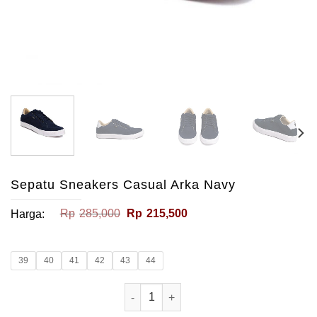
Sepatu Sneakers Casual Arka Navy
Harga
Harga
Rp
285,000
Rp
215,500
Harga:
aslinya
saat
adalah:
ini
Rp285,000.
adalah:
Rp215,500.
39
40
41
42
43
44
Kuantitas Sepatu Sneakers Casual Ar