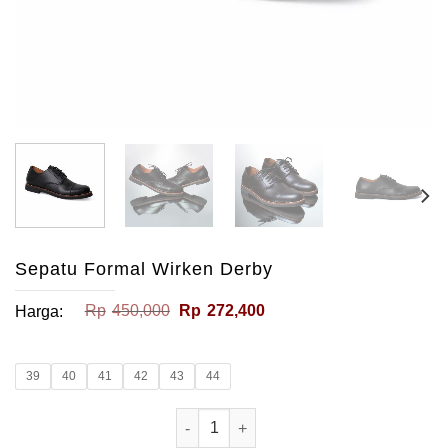
Sepatu Formal Wirken Derby
Harga
Harga
Rp
450,000
Rp
272,400
Harga:
aslinya
saat
adalah:
ini
Rp450,000.
adalah:
Rp272,400.
39
40
41
42
43
44
Kuantitas Sepatu Formal Wirken Derb