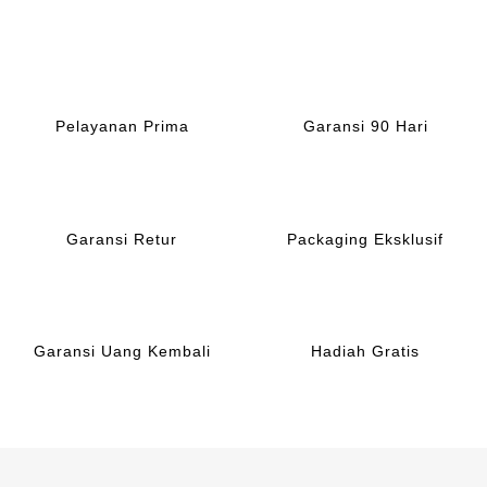
Rp224,400.
Rp272
Pelayanan Prima
Garansi 90 Hari
Garansi Retur
Packaging Eksklusif
Garansi Uang Kembali
Hadiah Gratis