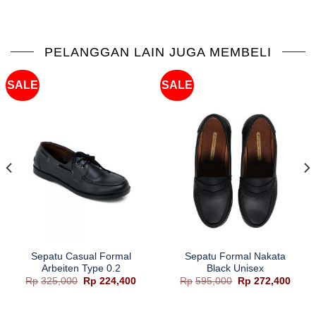
PELANGGAN LAIN JUGA MEMBELI
SALE
SALE
Sepatu Casual Formal
Sepatu Formal Nakata
Arbeiten Type 0.2
Black Unisex
ga
Harga
Harga
Harga
Harg
Rp
325,000
Rp
224,400
Rp
595,000
Rp
272,400
aslinya
saat
aslinya
saat
ah:
adalah:
ini
adalah:
ini
48,400.
Rp325,000.
adalah:
Rp595,000.
adala