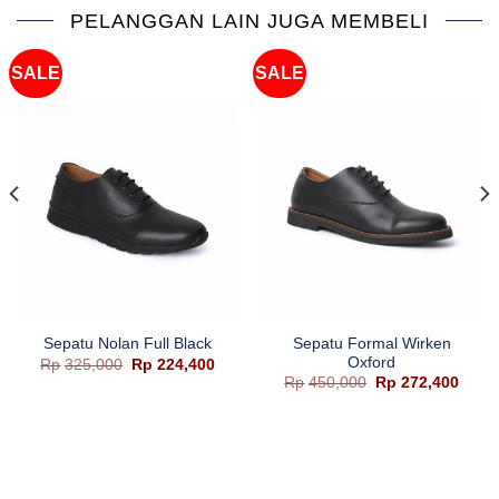
PELANGGAN LAIN JUGA MEMBELI
SALE
SALE
Sepatu Formal Wirken
Sepatu Nolan Full Black
Oxford
Harga
Harga
Rp
325,000
Rp
224,400
aslinya
saat
ga
Harga
Harg
Rp
450,000
Rp
272,400
adalah:
ini
aslinya
saat
Rp325,000.
adalah:
adalah:
ini
Rp224,400.
ah:
Rp450,000.
adala
48,400.
Rp272