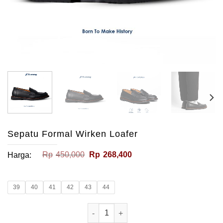
Sepatu Formal Wirken Loafer
Harga
Harga
Rp
450,000
Rp
268,400
Harga:
aslinya
saat
adalah:
ini
Rp450,000.
adalah:
Rp268,400.
39
40
41
42
43
44
Kuantitas Sepatu Formal Wirken Loafe