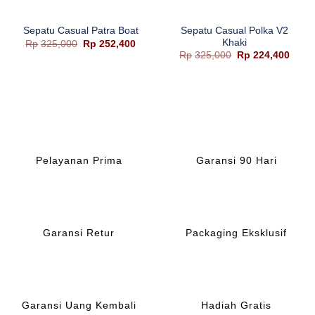
Sepatu Casual Polka V2
Sepatu Casual Patra Boat
Khaki
Harga
Harga
Rp
325,000
Rp
252,400
aslinya
saat
Harga
Harg
Rp
325,000
Rp
224,400
adalah:
ini
aslinya
saat
Rp325,000.
adalah:
adalah:
ini
Rp252,400.
Rp325,000.
adala
Rp224
Pelayanan Prima
Garansi 90 Hari
Garansi Retur
Packaging Eksklusif
Garansi Uang Kembali
Hadiah Gratis