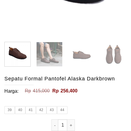
Sepatu Formal Pantofel Alaska Darkbrown
Harga
Harga
Rp
415,000
Rp
256,400
Harga:
aslinya
saat
adalah:
ini
Rp415,000.
adalah:
Rp256,400.
39
40
41
42
43
44
Kuantitas Sepatu Formal Pantofel Al