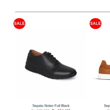
SALE
SALE
+
+
Sepatu Nolan Full Black
Sep