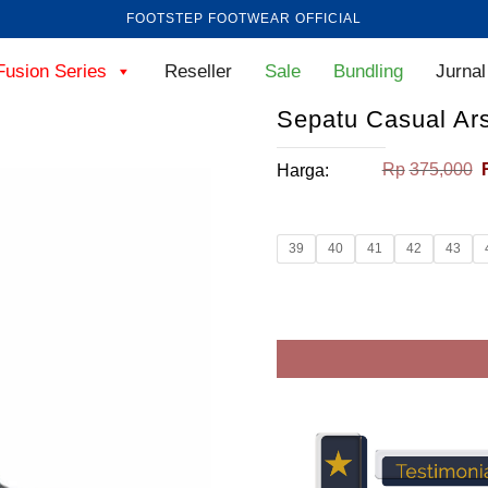
FOOTSTEP FOOTWEAR OFFICIAL
Fusion Series
Reseller
Sale
Bundling
Jurnal
Sepatu Casual Ar
Rp
375,000
Harga:
39
40
41
42
43