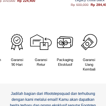
Harga
Harga
p
370,000
Rp
224,400
aslinya
saat
Harga
Rp
600,000
Rp
284,4
adalah:
ini
aslinya
Rp370,000.
adalah:
adalah:
Rp224,400.
Rp600,00
n
Garansi
Garansi
Packaging
Garansi
90 Hari
Retur
Eksklusif
Uang
Kembali
Jadilah bagian dari #footstepsquad dan terhubung
dengan kami melalui email! Kamu akan dapatkan
berita terbaru dan promo eksklusif seputar Footstep