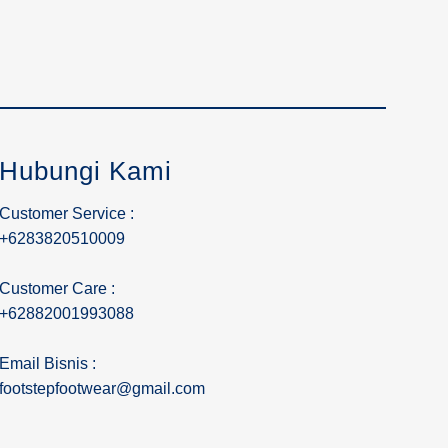
Hubungi Kami
Customer Service :
+6283820510009
Customer Care :
+62882001993088
Email Bisnis :
footstepfootwear@gmail.com