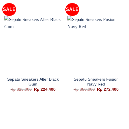
SALE
SALE
Sepatu Sneakers Alter Black
Sepatu Sneakers Fusion
Gum
Navy Red
Harga
Harga
Harga
Harg
Rp
325,000
Rp
224,400
Rp
350,000
Rp
272,400
aslinya
saat
aslinya
saat
adalah:
ini
adalah:
ini
Rp325,000.
adalah:
Rp350,000.
adala
Rp224,400.
Rp272