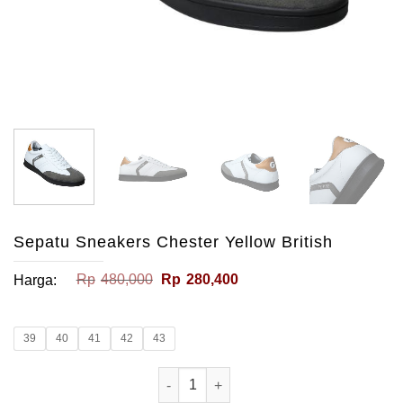
Sepatu Sneakers Chester Yellow British
Harga
Harga
Rp
480,000
Rp
280,400
Harga:
aslinya
saat
adalah:
ini
Rp480,000.
adalah:
Rp280,400.
39
40
41
42
43
Kuantitas Sepatu Sneakers Chester Ye