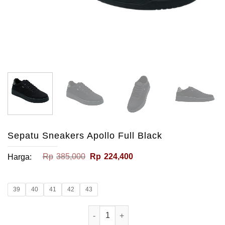
Sepatu Sneakers Apollo Full Black
Harga
Harga
Rp
385,000
Rp
224,400
Harga:
aslinya
saat
adalah:
ini
Rp385,000.
adalah:
Rp224,400.
39
40
41
42
43
Kuantitas Sepatu Sneakers Apollo Ful