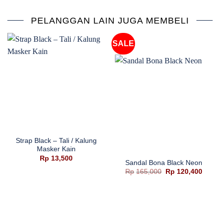
PELANGGAN LAIN JUGA MEMBELI
SALE
Strap Black – Tali / Kalung
Masker Kain
Rp
13,500
Sandal Bona Black Neon
Harga
Harg
Rp
165,000
Rp
120,400
aslinya
saat
adalah:
ini
Rp165,000.
adala
Rp120