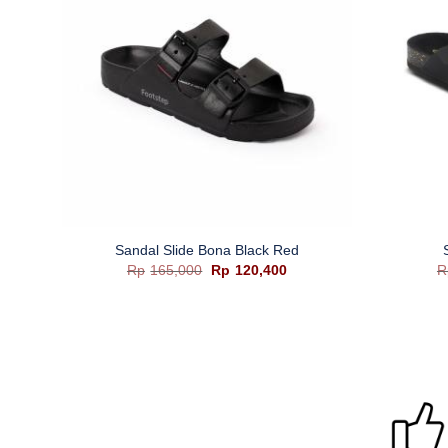
+
+
Sandal Slide Bona Black Red
ga
Harga
Harga
Rp
165,000
Rp
120,400
R
t
aslinya
saat
adalah:
ini
lah:
Rp165,000.
adalah:
49,500.
Rp120,400.