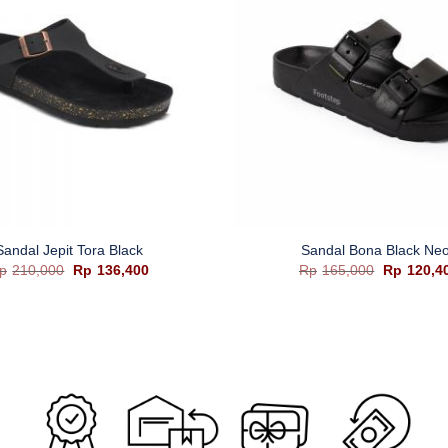
+
Sandal Jepit Tora Black
Sandal Bona Black Ne
Harga
Harga
Harga
p
210,000
Rp
136,400
Rp
165,000
Rp
120,4
aslinya
saat
aslinya
adalah:
ini
adalah:
Rp210,000.
adalah:
Rp165,00
Rp136,400.