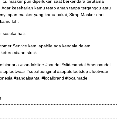
itu, masker pun diperlukan saat berkendara terutama
 Agar keseharian kamu tetap aman tanpa terganggu atau
enyimpan masker yang kamu pakai, Strap Masker dari
 kamu loh.
h sesuka hati.
tomer Service kami apabila ada kendala dalam
ketersediaan stock.
ashionpria #sandalslide #sandal #slidesandal #mensandal
stepfootwear #sepatuoriginal #sepatufootstep #footwear
onesia #sandalsantai #localbrand #localmade
n