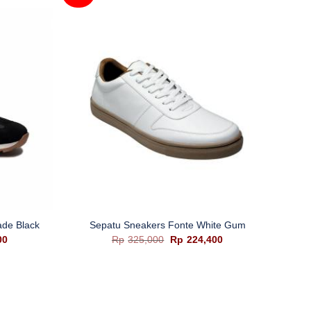
+
ade Black
Sepatu Sneakers Fonte White Gum
Harga
Harga
Harga
00
Rp
325,000
Rp
224,400
saat
aslinya
saat
ini
adalah:
ini
0.
adalah:
Rp325,000.
adalah:
Rp312,400.
Rp224,400.