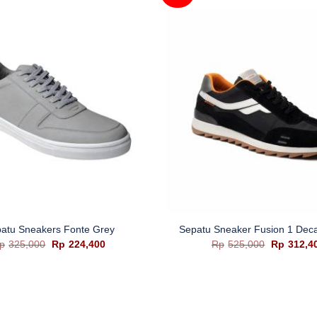
+
atu Sneakers Fonte Grey
Sepatu Sneaker Fusion 1 Dec
Harga
Harga
Harga
p
325,000
Rp
224,400
Rp
525,000
Rp
312,4
aslinya
saat
aslinya
adalah:
ini
adalah:
Rp325,000.
adalah:
Rp525,00
Rp224,400.