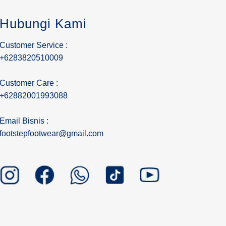
Hubungi Kami
Customer Service :
+6283820510009
Customer Care :
+62882001993088
Email Bisnis :
footstepfootwear@gmail.com