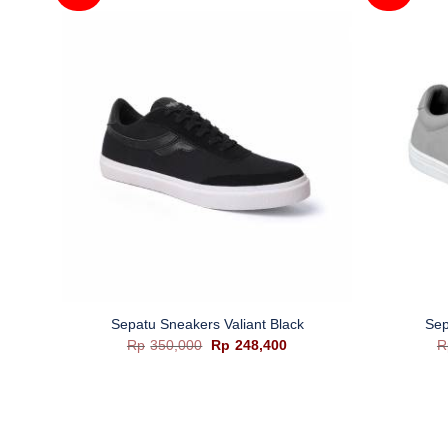
+
+
Sepatu Sneakers Valiant Black
Sep
ga
Harga
Harga
Rp
350,000
Rp
248,400
R
t
aslinya
saat
adalah:
ini
lah:
Rp350,000.
adalah:
83,600.
Rp248,400.