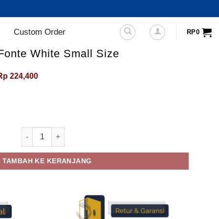
Custom Order
RP
0
Fonte White Small Size
Harga
Harga
Rp
224,400
aslinya
saat
adalah:
ini
Rp329,900.
adalah:
Rp224,400.
Kuantitas Sepatu Sneakers Fonte White Small Size
TAMBAH KE KERANJANG