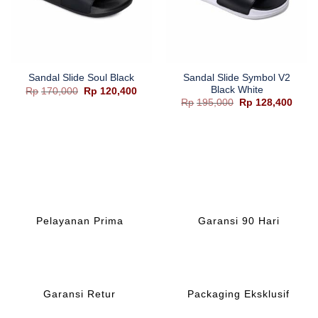
Sandal Slide Symbol V2
Sandal Slide Soul Black
Black White
Harga
Harga
Rp
170,000
Rp
120,400
aslinya
saat
Harga
Harg
Rp
195,000
Rp
128,400
adalah:
ini
aslinya
saat
Rp170,000.
adalah:
adalah:
ini
Rp120,400.
Rp195,000.
adala
Rp128
Pelayanan Prima
Garansi 90 Hari
Garansi Retur
Packaging Eksklusif