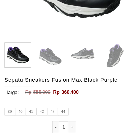
Sepatu Sneakers Fusion Max Black Purple
Harga
Harga
Rp
555,000
Rp
360,400
Harga:
aslinya
saat
adalah:
ini
Rp555,000.
adalah:
Rp360,400.
39
40
41
42
43
44
Kuantitas Sepatu Sneakers Fusion Ma