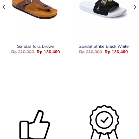
Sandal Tora Brown
Sandal Strike Black White
Harga
Harga
Harga
Harg
Rp
210,000
Rp
136,400
Rp
210,000
Rp
136,400
aslinya
saat
aslinya
saat
a
adalah:
ini
adalah:
ini
Rp210,000.
adalah:
Rp210,000.
adala
Rp136,400.
Rp136
ah:
,500.