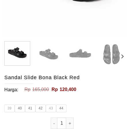
Sandal Slide Bona Black Red
Harga
Harga
Rp
165,000
Rp
120,400
Harga:
aslinya
saat
adalah:
ini
Rp165,000.
adalah:
Rp120,400.
39
40
41
42
43
44
Kuantitas Sandal Slide Bona Black R