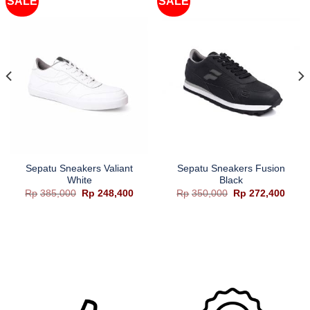
SALE
SALE
Sepatu Sneakers Valiant
Sepatu Sneakers Fusion
White
Black
ga
Harga
Harga
Harga
Harg
Rp
385,000
Rp
248,400
Rp
350,000
Rp
272,400
aslinya
saat
aslinya
saat
adalah:
ini
adalah:
ini
ah:
Rp385,000.
adalah:
Rp350,000.
adala
24,400.
Rp248,400.
Rp272