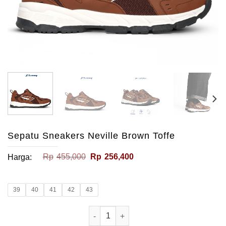
Sepatu Sneakers Neville Brown Toffe
Harga
Harga
Rp
455,000
Rp
256,400
Harga:
aslinya
saat
adalah:
ini
Rp455,000.
adalah:
Rp256,400.
39
40
41
42
43
Kuantitas Sepatu Sneakers Neville Br