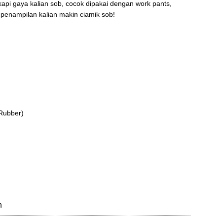
pi gaya kalian sob, cocok dipakai dengan work pants,
t penampilan kalian makin ciamik sob!
 Rubber)
n