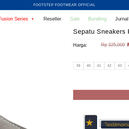
FOOTSTEP FOOTWEAR OFFICIAL
Fusion Series
Reseller
Sale
Bundling
Jurnal
Sepatu Sneakers 
Rp
325,000
Harga:
39
40
41
42
43