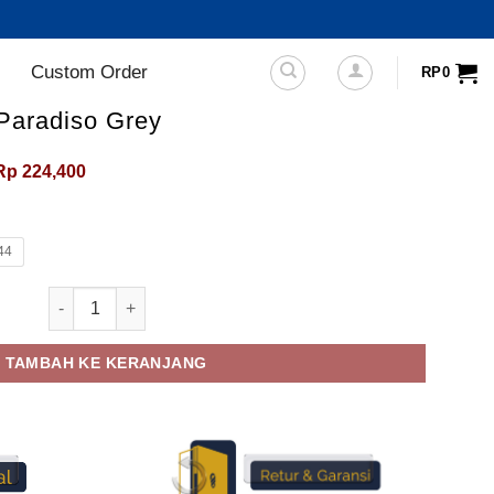
Custom Order
RP
0
Paradiso Grey
Harga
Harga
Rp
224,400
aslinya
saat
adalah:
ini
Rp325,000.
adalah:
Rp224,400.
44
Kuantitas Sepatu Sneakers Paradiso Grey
TAMBAH KE KERANJANG