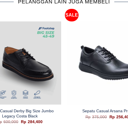
PELANGGAN LAIN JUGA MEMBELI
SALE
+
Casual Derby Big Size Jumbo
Sepatu Casual Arsana P
Legacy Costa Black
Harga
Rp
375,000
Rp
256,4
aslinya
Harga
Harga
p
600,000
Rp
284,400
adalah:
aslinya
saat