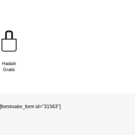
0.
adalah:
Rp450,000.
adalah:
Rp256,400.
Rp272,400.
Hadiah
Gratis
[forminator_form id="31563"]