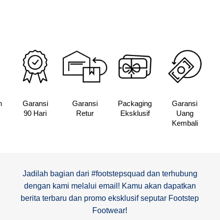
Rp375,00
adalah:
ini
Rp600,000.
adalah:
Rp284,400.
n
Garansi
Garansi
Packaging
Garansi
90 Hari
Retur
Eksklusif
Uang
Kembali
Jadilah bagian dari #footstepsquad dan terhubung
dengan kami melalui email! Kamu akan dapatkan
berita terbaru dan promo eksklusif seputar Footstep
Footwear!