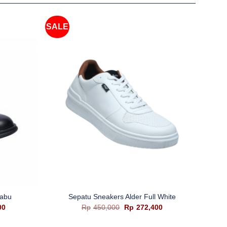
SALE
+
rabu
Sepatu Sneakers Alder Full White
Harga
Harga
Harga
00
Rp
450,000
Rp
272,400
saat
aslinya
saat
ini
adalah:
ini