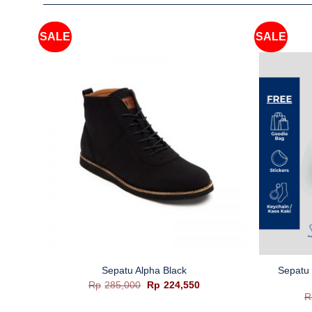
SALE
SALE
+
+
Sepatu 
Navy
Sepatu Alpha Black
ga
Harga
Harga
Rp
285,000
Rp
224,550
t
aslinya
saat
R
adalah:
ini