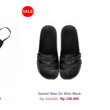
SALE
+
Sandal Slide On Wolv Black
Harga
Harga
Harga
0
Rp
210,000
Rp
136,400
saat
aslinya
saat
ini
adalah:
ini
adalah:
Rp210,000.
adalah: