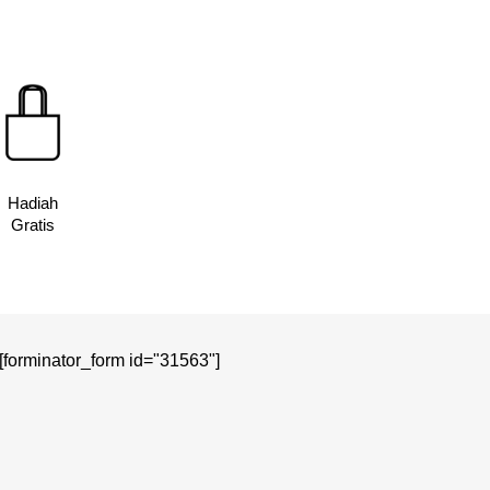
Rp10,000.
Rp136,400.
Hadiah
Gratis
[forminator_form id="31563"]