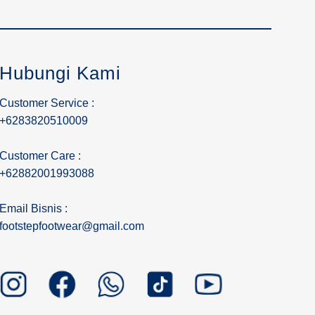
Hubungi Kami
Customer Service :
+6283820510009
Customer Care :
+62882001993088
Email Bisnis :
footstepfootwear@gmail.com