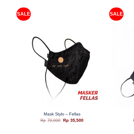
SALE
SALE
+
+
tu
Mask Stylo – Fellas
a
Harga
Harga
Rp
70,000
Rp
35,500
aslinya
saat
adalah:
ini
ah:
Rp70,000.
adalah: