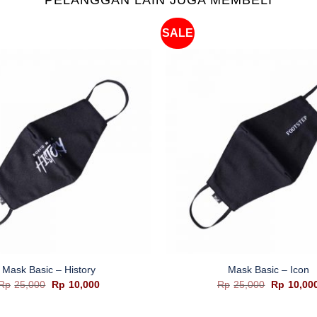
SALE
+
Mask Basic – History
Mask Basic – Icon
Harga
Harga
Harga
Rp
25,000
Rp
10,000
Rp
25,000
Rp
10,00
aslinya
saat
aslinya
adalah:
ini
adalah:
Rp25,000.
adalah:
Rp25,000.