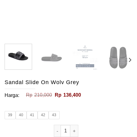
Sandal Slide On Wolv Grey
Harga
Harga
Rp
210,000
Rp
136,400
Harga:
aslinya
saat
adalah:
ini
Rp210,000.
adalah:
Rp136,400.
39
40
41
42
43
Kuantitas Sandal Slide On Wolv Grey