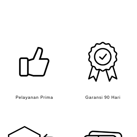
ah:
adalah:
ini
20,400.
Rp165,000.
adala
Rp120
Pelayanan Prima
Garansi 90 Hari