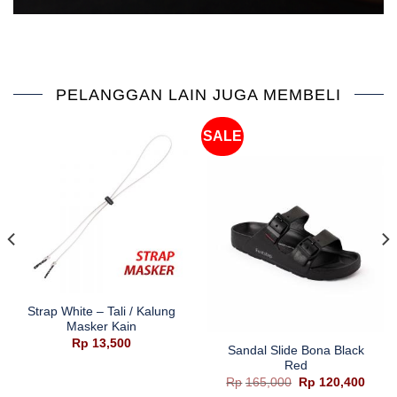
PELANGGAN LAIN JUGA MEMBELI
SALE
Strap White – Tali / Kalung
Masker Kain
Rp
13,500
Sandal Slide Bona Black
Red
ga
Harga
Harg
Rp
165,000
Rp
120,400
aslinya
saat