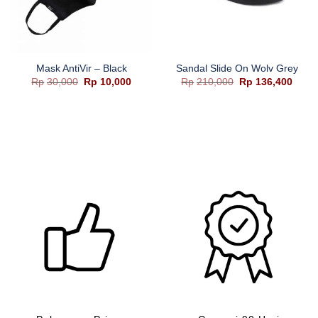
Mask AntiVir – Black
Sandal Slide On Wolv Grey
a
Harga
Harga
Harga
Harg
Rp
30,000
Rp
10,000
Rp
210,000
Rp
136,400
aslinya
saat
aslinya
saat
adalah:
ini
adalah:
ini
h:
Rp30,000.
adalah:
Rp210,000.
adala
,000.
Rp10,000.
Rp136