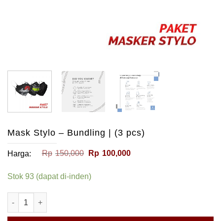
Mask Stylo – Bundling | (3 pcs)
Harga
Harga
Rp
150,000
Rp
100,000
Harga:
aslinya
saat
adalah:
ini
Stok 93 (dapat di-inden)
Rp150,000.
adalah:
Rp100,000.
Kuantitas Mask Stylo – Bundling | (3 pcs)