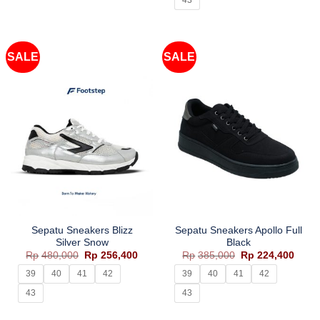
43
SALE
SALE
Sepatu Sneakers Blizz
Sepatu Sneakers Apollo Full
Silver Snow
Black
Harga
Harga
Harga
Harg
Rp
480,000
Rp
256,400
Rp
385,000
Rp
224,400
aslinya
saat
aslinya
saat
adalah:
ini
adalah:
ini
39
40
41
42
39
40
41
42
Rp480,000.
adalah:
Rp385,000.
adala
Rp256,400.
Rp224
43
43