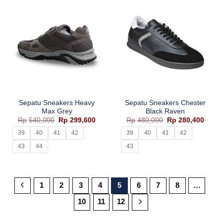
Sepatu Sneakers Heavy
Sepatu Sneakers Chester
Max Grey
Black Raven
Harga
Harga
Harga
Harg
Rp
540,000
Rp
299,600
Rp
480,000
Rp
280,400
aslinya
saat
aslinya
saat
adalah:
ini
adalah:
ini
39
40
41
42
39
40
41
42
Rp540,000.
adalah:
Rp480,000.
adala
Rp299,600.
Rp280
43
44
43
1
2
3
4
5
6
7
8
…
10
11
12