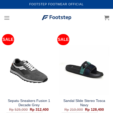
Skip
FOOTSTEP FOOTWEAR OFFICIAL
to
content
SALE
SALE
Sepatu Sneakers Fusion 1
Sandal Slide Stereo Tosca
Decade Grey
Navy
Harga
Harga
Harga
Harg
Rp
525,000
Rp
312,400
Rp
210,000
Rp
128,400
aslinya
saat
aslinya
saat