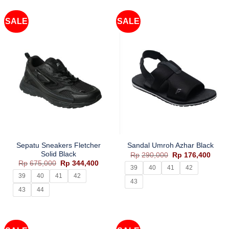
SALE
SALE
Sepatu Sneakers Fletcher
Sandal Umroh Azhar Black
Solid Black
Harga
Harg
Rp
290,000
Rp
176,400
aslinya
saat
Harga
Harga
Rp
675,000
Rp
344,400
adalah:
ini
39
40
41
42
aslinya
saat
Rp290,000.
adala
adalah:
ini
39
40
41
42
Rp176
43
Rp675,000.
adalah:
Rp344,400.
43
44