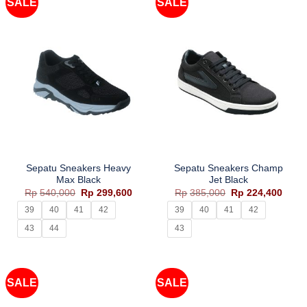
SALE
SALE
Sepatu Sneakers Heavy
Sepatu Sneakers Champ
Max Black
Jet Black
Harga
Harga
Harga
Harg
Rp
540,000
Rp
299,600
Rp
385,000
Rp
224,400
aslinya
saat
aslinya
saat
adalah:
ini
adalah:
ini
39
40
41
42
39
40
41
42
Rp540,000.
adalah:
Rp385,000.
adala
Rp299,600.
Rp224
43
44
43
SALE
SALE