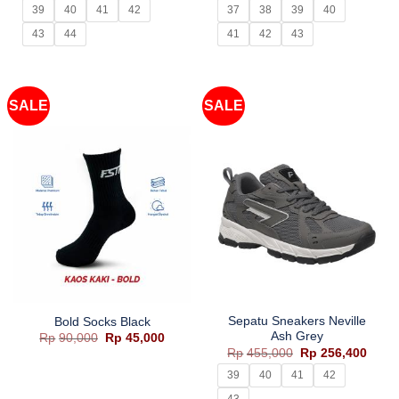
adalah:
ini
adalah:
ini
39
40
41
42
37
38
39
40
Rp525,000.
adalah:
Rp210,000.
adala
Rp312,400.
Rp128
43
44
41
42
43
SALE
SALE
Sepatu Sneakers Neville
Bold Socks Black
Ash Grey
Harga
Harga
Rp
90,000
Rp
45,000
aslinya
saat
Harga
Harg
Rp
455,000
Rp
256,400
adalah:
ini
aslinya
saat
Rp90,000.
adalah:
adalah:
ini
39
40
41
42
Rp45,000.
Rp455,000.
adala
Rp256