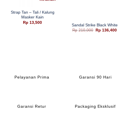
Strap Tan – Tali / Kalung
Masker Kain
Rp
13,500
Sandal Strike Black White
Harga
Harg
Rp
210,000
Rp
136,400
aslinya
saat
adalah:
ini
Rp210,000.
adala
Rp136
Pelayanan Prima
Garansi 90 Hari
Garansi Retur
Packaging Eksklusif