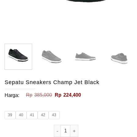
Sepatu Sneakers Champ Jet Black
Harga
Harga
Rp
385,000
Rp
224,400
Harga:
aslinya
saat
adalah:
ini
Rp385,000.
adalah:
Rp224,400.
39
40
41
42
43
Kuantitas Sepatu Sneakers Champ Jet