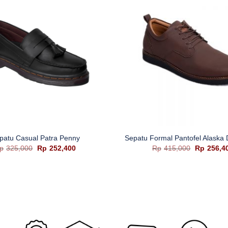
+
patu Casual Patra Penny
Sepatu Formal Pantofel Alaska
Harga
Harga
Harga
p
325,000
Rp
252,400
Rp
415,000
Rp
256,4
aslinya
saat
aslinya
adalah:
ini
adalah:
Rp325,000.
adalah:
Rp415,00
Rp252,400.