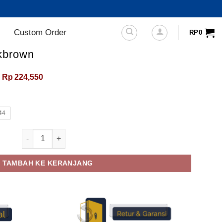
Custom Order
RP
0
kbrown
Rentang
Rp
224,550
harga:
Rp212,075
hingga
Rp224,550
44
Kuantitas Sepatu Alpha Darkbrown
TAMBAH KE KERANJANG