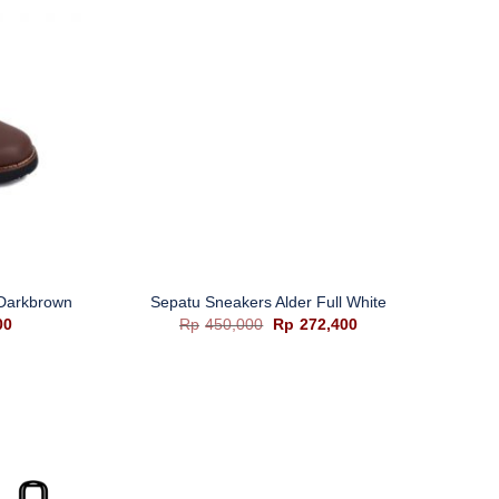
+
+
 Darkbrown
Sepatu Sneakers Alder Full White
Sep
Harga
Harga
Harga
00
Rp
450,000
Rp
272,400
saat
aslinya
saat
ini
adalah:
ini
0.
adalah:
Rp450,000.
adalah:
Rp256,400.
Rp272,400.