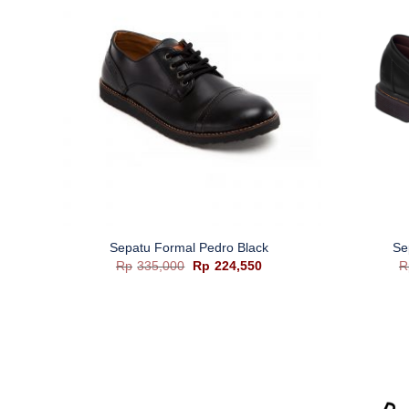
+
+
Sepatu Formal Pedro Black
Se
Harga
Harga
Rp
335,000
Rp
224,550
R
aslinya
saat
adalah:
ini
Rp335,000.
adalah:
Rp224,550.