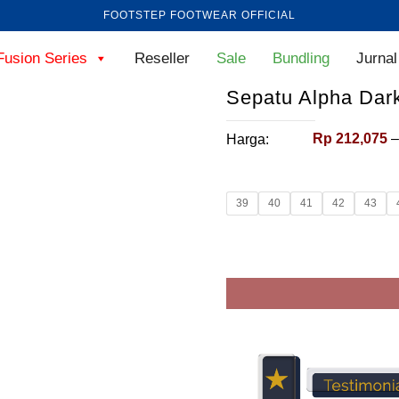
FOOTSTEP FOOTWEAR OFFICIAL
Fusion Series
Reseller
Sale
Bundling
Jurnal
Sepatu Alpha Dar
Rp
212,075
–
Harga:
39
40
41
42
43