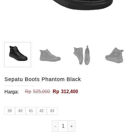
Sepatu Boots Phantom Black
Harga
Harga
Rp
525,000
Rp
312,400
Harga:
aslinya
saat
adalah:
ini
Rp525,000.
adalah:
Rp312,400.
39
40
41
42
43
Kuantitas Sepatu Boots Phantom Blac