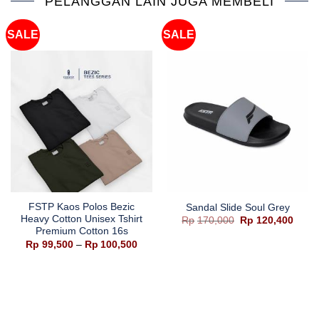
PELANGGAN LAIN JUGA MEMBELI
SALE
SALE
FSTP Kaos Polos Bezic
Sandal Slide Soul Grey
Heavy Cotton Unisex Tshirt
Harga
Harg
Rp
170,000
Rp
120,400
aslinya
saat
Premium Cotton 16s
adalah:
ini
Rentang
Rp
99,500
–
Rp
100,500
Rp170,000.
adala
harga:
Rp120
Rp99,500
hingga
Rp100,500