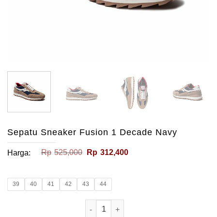
Sepatu Sneaker Fusion 1 Decade Navy
Harga
Harga
Rp
525,000
Rp
312,400
Harga:
aslinya
saat
adalah:
ini
Rp525,000.
adalah:
Rp312,400.
39
40
41
42
43
44
Kuantitas Sepatu Sneaker Fusion 1 