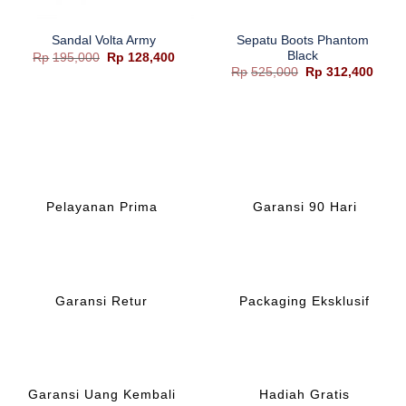
Sepatu Boots Phantom
Sandal Volta Army
Black
Harga
Harga
Rp
195,000
Rp
128,400
aslinya
saat
Harga
Harg
Rp
525,000
Rp
312,400
adalah:
ini
aslinya
saat
Rp195,000.
adalah:
adalah:
ini
Rp128,400.
Rp525,000.
adala
Rp312
Pelayanan Prima
Garansi 90 Hari
Garansi Retur
Packaging Eksklusif
Garansi Uang Kembali
Hadiah Gratis