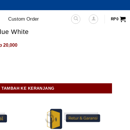
Custom Order
RP
0
lue White
arga
Harga
p
20,000
linya
saat
alah:
ini
p75,000.
adalah:
Rp20,000.
Blue White
TAMBAH KE KERANJANG