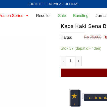
FOOTSTEP FOOTWEAR OFFICIAL
Fusion Series
Reseller
Sale
Bundling
Jurnal
Kaos Kaki Sena B
H
Rp
75,000
R
Harga:
as
ad
Stok 37 (dapat di-inden)
R
Kuantitas Kaos Kaki Sena 