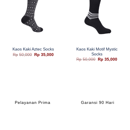
Kaos Kaki Motif Mystic
Kaos Kaki Aztec Socks
Socks
Harga
Harga
Rp
50,000
Rp
35,000
aslinya
saat
Harga
Harga
Rp
50,000
Rp
35,000
adalah:
ini
aslinya
saat
Rp50,000.
adalah:
adalah:
ini
Rp35,000.
Rp50,000.
adalah
Rp35,0
Pelayanan Prima
Garansi 90 Hari