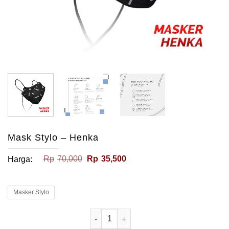
Mask Stylo – Henka
Harga
Harga
Rp
70,000
Rp
35,500
Harga:
aslinya
saat
adalah:
ini
Rp70,000.
adalah:
Rp35,500.
Masker Stylo
Kuantitas Mask Stylo - Henka