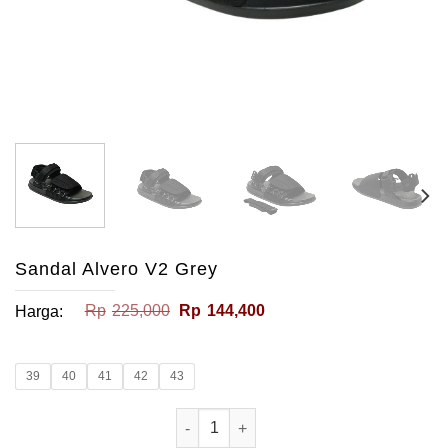
Sandal Alvero V2 Grey
Harga
Harga
Rp
225,000
Rp
144,400
Harga:
aslinya
saat
adalah:
ini
Rp225,000.
adalah:
Rp144,400.
39
40
41
42
43
Kuantitas Sandal Alvero V2 Grey