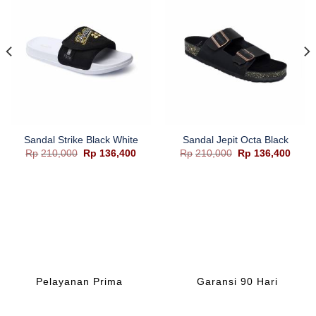
Sandal Strike Black White
Sandal Jepit Octa Black
Harga
Harga
Harga
Harg
Rp
210,000
Rp
136,400
Rp
210,000
Rp
136,400
aslinya
saat
aslinya
saat
adalah:
ini
adalah:
ini
Rp210,000.
adalah:
Rp210,000.
adala
Rp136,400.
Rp136
Pelayanan Prima
Garansi 90 Hari