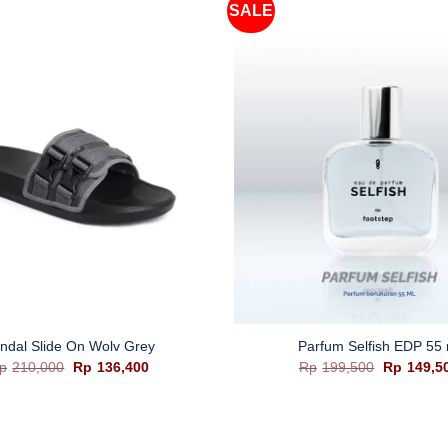
SALE
+
ndal Slide On Wolv Grey
Parfum Selfish EDP 55 
Harga
Harga
Harga
p
210,000
Rp
136,400
Rp
199,500
Rp
149,5
aslinya
saat
aslinya
adalah:
ini
adalah:
Rp210,000.
adalah:
Rp199,50
Rp136,400.