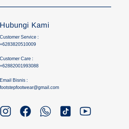
Hubungi Kami
Customer Service :
+6283820510009
Customer Care :
+62882001993088
Email Bisnis :
footstepfootwear@gmail.com