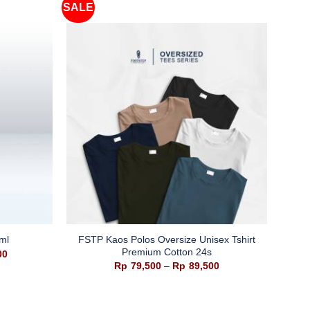
SALE
SALE
+
+
FSTP Kaos Polos Oversize Unisex Tshirt
Stra
ml
Premium Cotton 24s
Harga
00
saat
Rentang
Rp
79,500
–
Rp
89,500
ini
harga:
0.
adalah:
Rp79,500
Rp149,500.
hingga
Rp89,500