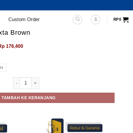
Custom Order
RP
0
xta Brown
Harga
Harga
Rp
176,400
aslinya
saat
adalah:
ini
Rp290,000.
adalah:
Rp176,400.
44
Kuantitas Sandal Casual Voxta Brown
TAMBAH KE KERANJANG