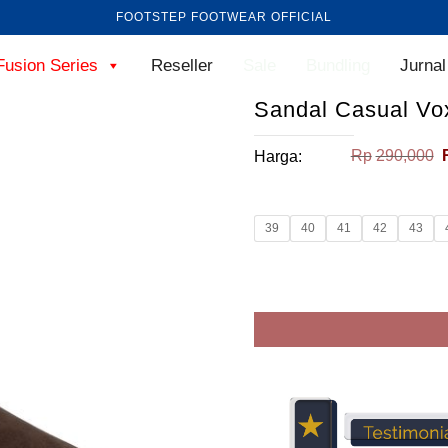
FOOTSTEP FOOTWEAR OFFICIAL
Fusion Series
Reseller
Sale
Bundling
Jurnal
Sandal Casual Vo
Rp
290,000
Harga:
39
40
41
42
43