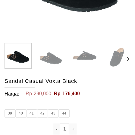
Sandal Casual Voxta Black
Harga
Harga
Rp
290,000
Rp
176,400
Harga:
aslinya
saat
adalah:
ini
Rp290,000.
adalah:
Rp176,400.
39
40
41
42
43
44
Kuantitas Sandal Casual Voxta Black