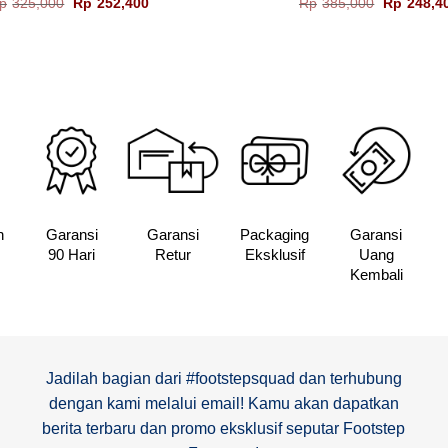
Harga
Harga
Harga
p
325,000
Rp
252,400
Rp
385,000
Rp
248,4
aslinya
saat
aslinya
adalah:
ini
adalah:
Rp325,000.
adalah:
Rp385,00
Rp252,400.
n
Garansi
Garansi
Packaging
Garansi
90 Hari
Retur
Eksklusif
Uang
Kembali
Jadilah bagian dari #footstepsquad dan terhubung
dengan kami melalui email! Kamu akan dapatkan
berita terbaru dan promo eksklusif seputar Footstep