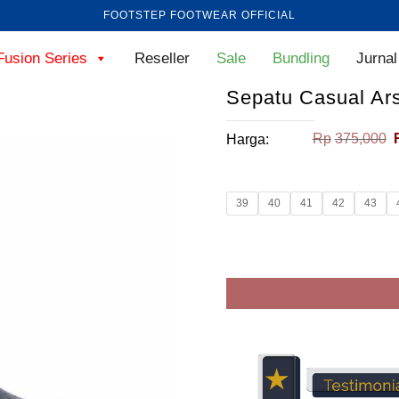
FOOTSTEP FOOTWEAR OFFICIAL
Fusion Series
Reseller
Sale
Bundling
Jurnal
Sepatu Casual Ar
Rp
375,000
Harga:
39
40
41
42
43