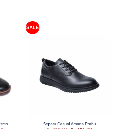
SALE
SALE
+
+
osmo
Sepatu Casual Arsana Prabu