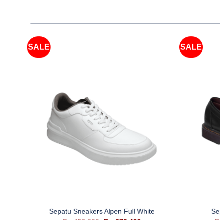
SALE
SALE
+
+
Sepatu Sneakers Alpen Full White
Se