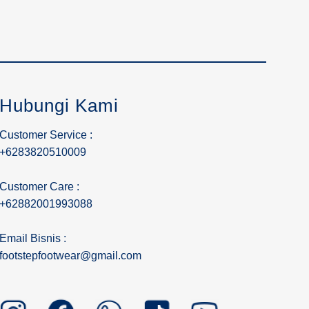
Hubungi Kami
Customer Service :
+6283820510009
Customer Care :
+62882001993088
Email Bisnis :
footstepfootwear@gmail.com