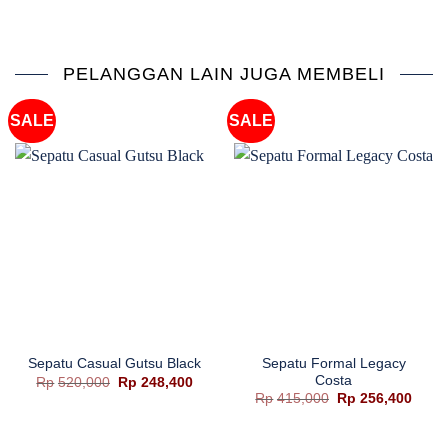
PELANGGAN LAIN JUGA MEMBELI
SALE
SALE
Sepatu Formal Legacy
Sepatu Casual Gutsu Black
Costa
Harga
Harga
Rp
520,000
Rp
248,400
aslinya
saat
Harga
Harg
Rp
415,000
Rp
256,400
adalah:
ini
aslinya
saat
Rp520,000.
adalah:
adalah:
ini
Rp248,400.
Rp415,000.
adala