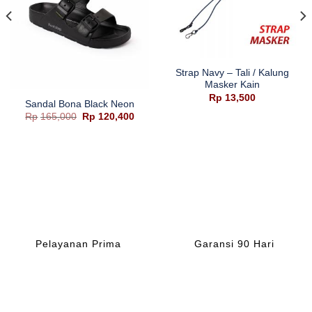
Strap Navy – Tali / Kalung
Masker Kain
Rp
13,500
Sandal Bona Black Neon
Harga
Harga
Rp
165,000
Rp
120,400
aslinya
saat
ga
adalah:
ini
Rp165,000.
adalah:
Rp120,400.
ah:
28,400.
Pelayanan Prima
Garansi 90 Hari