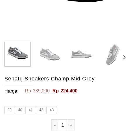
Sepatu Sneakers Champ Mid Grey
Harga
Harga
Rp
385,000
Rp
224,400
Harga:
aslinya
saat
adalah:
ini
Rp385,000.
adalah:
Rp224,400.
39
40
41
42
43
Kuantitas Sepatu Sneakers Champ Mi