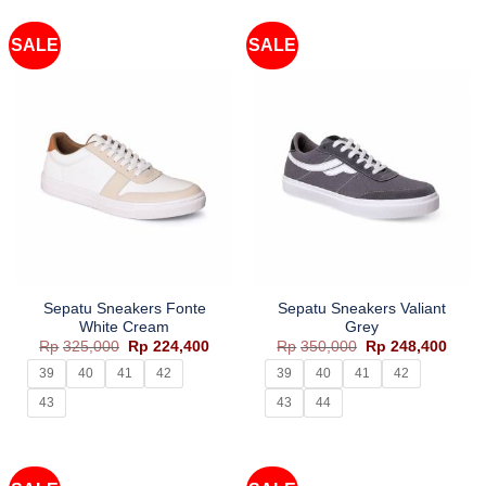
SALE
SALE
Sepatu Sneakers Fonte
Sepatu Sneakers Valiant
White Cream
Grey
Harga
Harga
Harga
Harg
Rp
325,000
Rp
224,400
Rp
350,000
Rp
248,400
aslinya
saat
aslinya
saat
adalah:
ini
adalah:
ini
39
40
41
42
39
40
41
42
Rp325,000.
adalah:
Rp350,000.
adala
Rp224,400.
Rp248
43
43
44