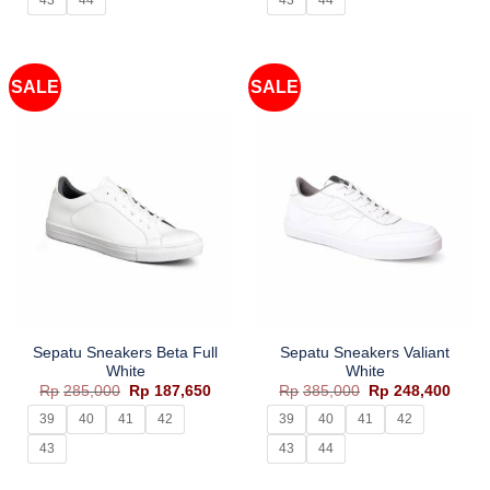
43
44
43
44
SALE
SALE
Sepatu Sneakers Beta Full
Sepatu Sneakers Valiant
White
White
Harga
Harga
Harga
Harg
Rp
285,000
Rp
187,650
Rp
385,000
Rp
248,400
aslinya
saat
aslinya
saat
adalah:
ini
adalah:
ini
39
40
41
42
39
40
41
42
Rp285,000.
adalah:
Rp385,000.
adala
Rp187,650.
Rp248
43
43
44