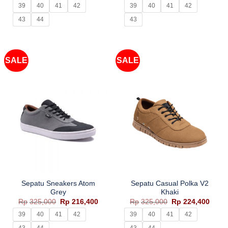
adalah:
ini
adalah:
ini
39
40
41
42
39
40
41
42
Rp285,000.
adalah:
Rp325,000.
adala
Rp206,550.
Rp224
43
44
43
SALE
SALE
Sepatu Sneakers Atom
Sepatu Casual Polka V2
Grey
Khaki
Harga
Harga
Harga
Harg
Rp
325,000
Rp
216,400
Rp
325,000
Rp
224,400
aslinya
saat
aslinya
saat
adalah:
ini
adalah:
ini
39
40
41
42
39
40
41
42
Rp325,000.
adalah:
Rp325,000.
adala
Rp216,400.
Rp224