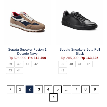
Sepatu Sneaker Fusion 1
Sepatu Sneakers Beta Full
Decade Navy
Black
Harga
Harga
Harga
Harg
Rp
525,000
Rp
312,400
Rp
285,000
Rp
163,625
aslinya
saat
aslinya
saat
adalah:
ini
adalah:
ini
39
40
41
42
39
40
41
42
Rp525,000.
adalah:
Rp285,000.
adala
Rp312,400.
Rp163
43
44
43
1
2
3
4
5
…
7
8
9