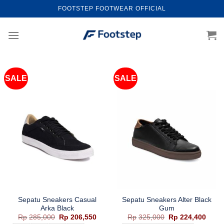
Skip
FOOTSTEP FOOTWEAR OFFICIAL
to
content
SALE
SALE
Sepatu Sneakers Casual
Sepatu Sneakers Alter Black
Arka Black
Gum
Harga
Harga
Harga
Harg
Rp
285,000
Rp
206,550
Rp
325,000
Rp
224,400
aslinya
saat
aslinya
saat