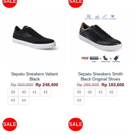
SALE
SALE
Sepatu Sneakers Valiant
Sepatu Sneakers Smith
Black
Black Original Shoes
Harga
Harga
Harga
Harg
Rp
350,000
Rp
248,400
Rp
285,000
Rp
183,600
aslinya
saat
aslinya
saat
adalah:
ini
adalah:
ini
39
40
41
42
39
40
41
42
Rp350,000.
adalah:
Rp285,000.
adala
Rp248,400.
Rp183
43
44
43
SALE
SALE