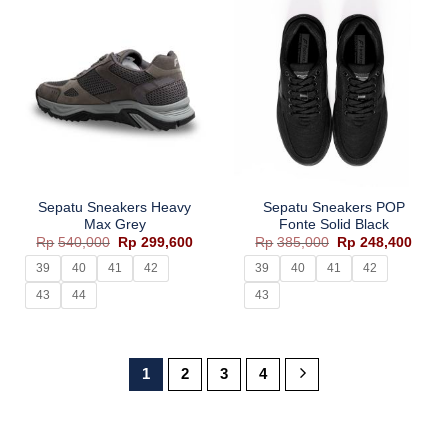
Sepatu Sneakers Heavy
Sepatu Sneakers POP
Max Grey
Fonte Solid Black
Harga
Harga
Harga
Harg
Rp
540,000
Rp
299,600
Rp
385,000
Rp
248,400
aslinya
saat
aslinya
saat
adalah:
ini
adalah:
ini
39
40
41
42
39
40
41
42
Rp540,000.
adalah:
Rp385,000.
adala
Rp299,600.
Rp248
43
44
43
1
2
3
4