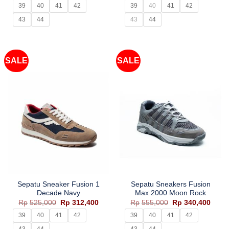
adalah:
ini
adalah:
ini
39
40
41
42
39
40
41
42
Rp480,000.
adalah:
Rp525,000.
adala
Rp280,400.
Rp312
43
44
43
44
SALE
SALE
Sepatu Sneaker Fusion 1
Sepatu Sneakers Fusion
Decade Navy
Max 2000 Moon Rock
Harga
Harga
Harga
Harg
Rp
525,000
Rp
312,400
Rp
555,000
Rp
340,400
aslinya
saat
aslinya
saat
adalah:
ini
adalah:
ini
39
40
41
42
39
40
41
42
Rp525,000.
adalah:
Rp555,000.
adala
Rp312,400.
Rp340