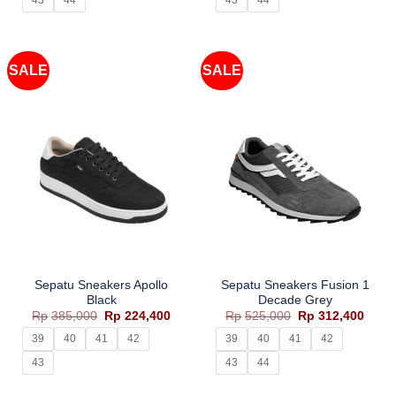
43
44
43
44
SALE
SALE
Sepatu Sneakers Apollo
Sepatu Sneakers Fusion 1
Black
Decade Grey
Harga
Harga
Harga
Harg
Rp
385,000
Rp
224,400
Rp
525,000
Rp
312,400
aslinya
saat
aslinya
saat
adalah:
ini
adalah:
ini
39
40
41
42
39
40
41
42
Rp385,000.
adalah:
Rp525,000.
adala
Rp224,400.
Rp312
43
43
44