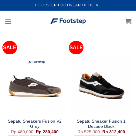
Skip
FOOTSTEP FOOTWEAR OFFICIAL
to
content
SALE
SALE
Sepatu Sneakers Fusion V2
Sepatu Sneaker Fusion 1
Grey
Decade Black
Harga
Harga
Harga
Harg
Rp
480,000
Rp
280,400
Rp
525,000
Rp
312,400
aslinya
saat
aslinya
saat