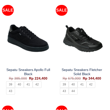
SALE
SALE
Sepatu Sneakers Apollo Full
Sepatu Sneakers Fletcher
Black
Solid Black
Harga
Harga
Harga
Harg
Rp
385,000
Rp
224,400
Rp
675,000
Rp
344,400
aslinya
saat
aslinya
saat
adalah:
ini
adalah:
ini
39
40
41
42
39
40
41
42
Rp385,000.
adalah:
Rp675,000.
adala
Rp224,400.
Rp344
43
43
44