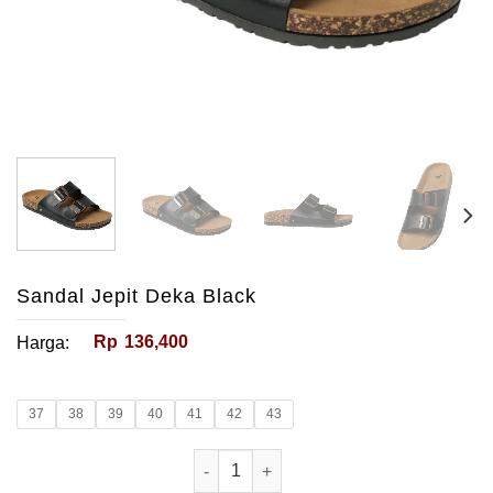
Sandal Jepit Deka Black
Rp
136,400
Harga:
37
38
39
40
41
42
43
Kuantitas Sandal Jepit Deka Black