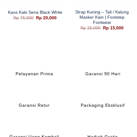
Strap Kuning – Tali / Kalung
Kaos Kaki Sena Black White
Masker Kain | Footstep
ga
Harga
Harga
Rp
75,000
Rp
20,000
aslinya
saat
Footwear
adalah:
ini
Harga
Harga
Rp
25,000
Rp
15,000
ah:
Rp75,000.
adalah:
aslinya
saat
36,400.
Rp20,000.
adalah:
ini
Rp25,000.
adalah
Rp15,0
Pelayanan Prima
Garansi 90 Hari
Garansi Retur
Packaging Eksklusif
Garansi Uang Kembali
Hadiah Gratis